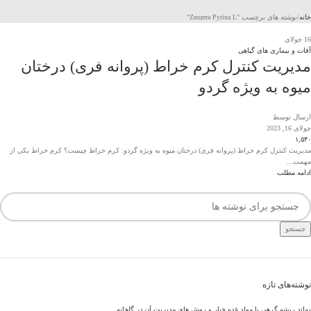
خانه
نوشته های برچسب "Zeuzera Pyrina L"
16
جولای
آفات و بیماری های گیاهی
مدیریت کنترل کرم خراط (پروانه فری) درختان
میوه به ویژه گردو
ارسال توسط
جولای 16, 2023
۱,۵۴۰
مدیریت کنترل کرم خراط (پروانه فری) درختان میوه به ویژه گردو: کرم خراط چیست؟ کرم خراط یکی از
مهمت...
ادامه مطلب
جستجو
نوشته‌های تازه
نماتد ریشه گرهی یا مولد غده خیار و روش های مدیریت آن در گلخانه