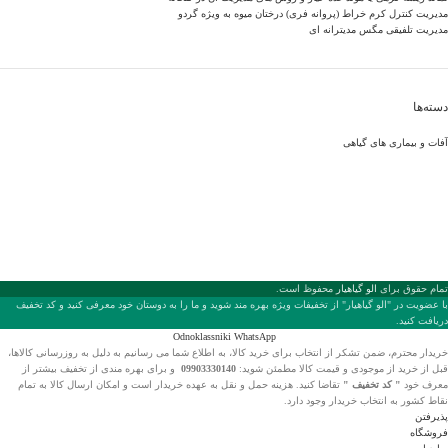
مدیریت کنترل کرم خراط (پروانه فری) درختان میوه به ویژه گردو
مدیریت تلفیقی مگس مدیترانه ای
دسته‌ها
آفات و بیماری های گیاهی
تمام حقوق برای
الو گیاهیار
محفوظ است.
با عضويت در "الو گیاهیار" از تخفیفات ویژه بهره مند شوید و ما را به دوستان خود معرفی کنید و کد تخفیف
دریافت کنید.
Odnoklassniki
WhatsApp
خریدار محترم، ضمن تشکر از انتخاب
برای خرید کالا، به اطلاع شما می رسانیم به دلیل به روزرسانی کالاها،
قبل از خرید از موجودی و قیمت کالا مطمئن شوید:
09903330140
و برای بهره مندی از تخفیف بیشتر از
معرف خود
" کد تخفیف "
تقاضا کنید. هزینه حمل و نقل به عهده خریدار است و امکان ارسال کالا به تمام
نقاط کشور به انتخاب خریدار وجود دارد.
پذیرفتن
فروشگاه