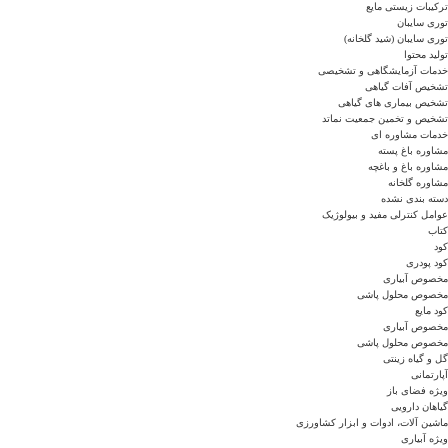
ترکیبات زیستی مایع
توری سایبان
توری سایبان (شید گلخانه)
تولید محتوا
خدمات آزمایشگاهی و تشخیصی
تشخیص آفات گیاهی
تشخیص بیماری های گیاهی
تشخیص و تخمین جمعیت نماتد
خدمات مشاوره ای
مشاوره باغ پسته
مشاوره باغ و باغچه
مشاوره گلخانه
دسته بندی نشده
عوامل کنترلی مفید و بیولوژیک
کتاب
کود
کود پودری
مخصوص آبیاری
مخصوص محلول پاشی
کود مایع
مخصوص آبیاری
مخصوص محلول پاشی
گل و گیاه زینتی
آپارتمانی
ویژه فضای باز
گیاهان دارویی
ماشین آلات، ادوات و ابزار کشاورزی
ویژه آبیاری