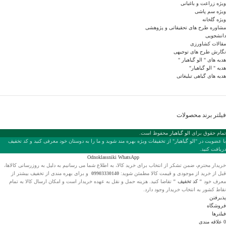
ویژه زراعت و باغبانی
ویژه سم پاشی
ویژه گلخانه
مشاوره طرح های تحقیقاتی و پژوهشی
دانشجویی
مقالات کشاورزی
نگارش طرح های توجیهی
هدیه های " الو گیاهیار "
هدیه " الو گیاهیار"
هدیه های گیاهی تبلیغاتی
فیلتر برند محصولات
تمام حقوق برای
الو گیاهیار
محفوظ است.
با عضويت در "الو گیاهیار" از تخفیفات ویژه بهره مند شوید و ما را به دوستان خود معرفی کنید و کد تخفیف
دریافت کنید.
Odnoklassniki
WhatsApp
خریدار محترم، ضمن تشکر از انتخاب
برای خرید کالا، به اطلاع شما می رسانیم به دلیل به روزرسانی کالاها،
قبل از خرید از موجودی و قیمت کالا مطمئن شوید:
09903330140
و برای بهره مندی از تخفیف بیشتر از
معرف خود
" کد تخفیف "
تقاضا کنید. هزینه حمل و نقل به عهده خریدار است و امکان ارسال کالا به تمام
نقاط کشور به انتخاب خریدار وجود دارد.
پذیرفتن
فروشگاه
فیلترها
0
علاقه مندی