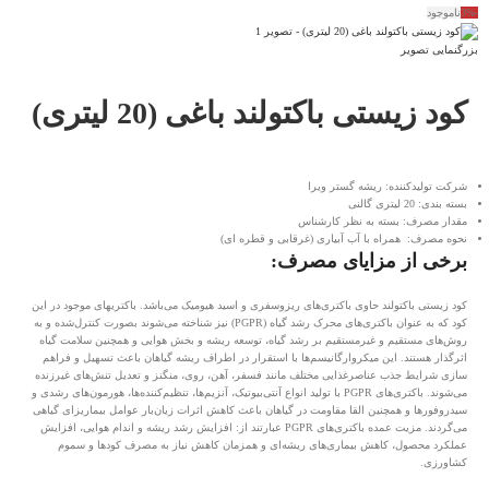
-3%
ناموجود
بزرگنمایی تصویر
کود زیستی باکتولند باغی (20 لیتری)
شرکت تولیدکننده: ریشه گستر ویرا
بسته بندی: 20 لیتری گالنی
مقدار مصرف: بسته به نظر کارشناس
نحوه مصرف: همراه با آب آبیاری (غرقابی و قطره ای)
برخی از مزایای مصرف:
کود زیستی باکتولند حاوی باکتری‌های ریزوسفری و اسید هیومیک می‌باشد. باکتریهای موجود در این
کود که به عنوان باکتری‌های محرک رشد گیاه (PGPR) نیز شناخته می‌شوند بصورت کنترل‌شده و به
روش‌های مستقیم و غیرمستقیم بر رشد گیاه، توسعه ریشه و بخش هوایی و همچنین سلامت گیاه
اثرگذار هستند. این میکروارگانیسم‌ها با استقرار در اطراف ریشه گیاهان باعث تسهیل و فراهم
سازی شرایط جذب عناصرغذایی مختلف مانند فسفر، آهن، روی، منگنز و تعدیل تنش‌های غیرزنده
می‌شوند. باکتری‌های PGPR با تولید انواع آنتی‌بیوتیک، آنزیم‌ها، تنظیم‌کننده‌ها، هورمون‌های رشدی و
سیدروفورها و همچنین القا مقاومت در گیاهان باعث کاهش اثرات زیان‌بار عوامل بیماریزای گیاهی
می‌گردند. مزیت عمده باکتری‌های PGPR عبارتند از: افزایش رشد ریشه و اندام‌ هوایی، افزایش
عملکرد محصول، کاهش بیماری‌های ریشه‌ای و همزمان کاهش نیاز به مصرف کودها و سموم
کشاورزی.