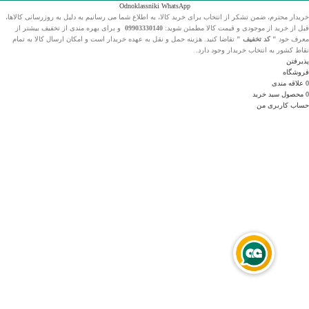
Odnoklassniki
WhatsApp
خریدار محترم، ضمن تشکر از انتخاب
برای خرید کالا، به اطلاع شما می رسانیم به دلیل به روزرسانی کالاها،
قبل از خرید از موجودی و قیمت کالا مطمئن شوید:
09903330140
و برای بهره مندی از تخفیف بیشتر از
معرف خود
" کد تخفیف "
تقاضا کنید. هزینه حمل و نقل به عهده خریدار است و امکان ارسال کالا به تمام
نقاط کشور به انتخاب خریدار وجود دارد.
پذیرفتن
فروشگاه
0
علاقه مندی
0
محصول
سبد خرید
حساب کاربری من