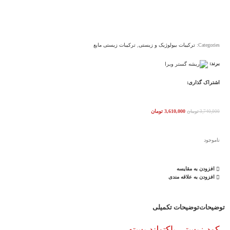
Categories:
ترکیبات بیولوژیک و زیستی
,
ترکیبات زیستی مایع
برند:
اشتراک گذاری:
3,610,000
تومان
3,740,000
تومان
ناموجود
افزودن به مقایسه
افزودن به علاقه مندی
توضیحات
توضیحات تکمیلی
کود زیستی باکتولند پسته