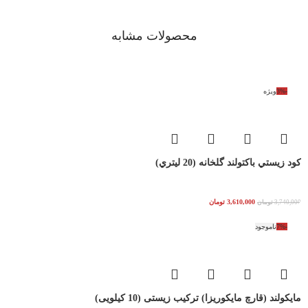
محصولات مشابه
-3%
ویژه
کود زيستي باکتولند گلخانه (20 ليتري)
3,610,000
تومان
3,740,000
تومان
-7%
ناموجود
مایکولند (قارچ مایکوریزا) ترکیب زیستی (10 کیلویی)