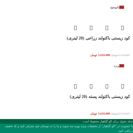
-3%
ناموجود
کود زیستی باکتولند زراعی (20 لیتری)
3,610,000
تومان
3,740,000
تومان
-3%
ویژه
کود زیستی باکتولند پسته (20 لیتری)
3,610,000
تومان
3,740,000
تومان
تمام حقوق برای
الو گیاهیار
محفوظ است.
با عضويت در "الو گیاهیار" از تخفیفات ویژه بهره مند شوید و ما را به دوستان خود معرفی کنید و کد تخفیف
دریافت کنید.