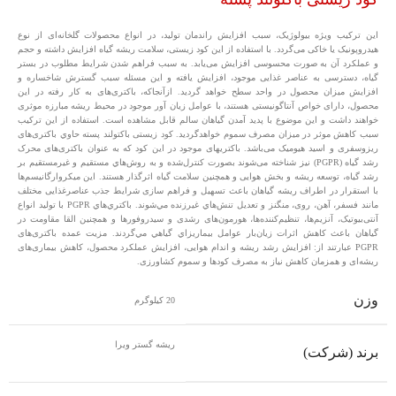
این ترکیب ویژه بیولوژیک، سبب افزایش راندمان تولید، در انواع محصولات گلخانه‌ای از نوع
هیدروپونیک یا خاکی می‌گردد. با استفاده از این کود زیستی، سلامت ریشه گیاه افزایش داشته و حجم
و عملکرد آن به صورت محسوسی افزایش می‌یابد. به سبب فراهم شدن شرایط مطلوب در بستر
گیاه، دسترسی به عناصر غذایی موجود، افزایش یافته و این مسئله سبب گسترش شاخساره و
افزایش میزان محصول در واحد سطح خواهد گردید. ازآنجاکه، باکتری‌های به کار رفته در این
محصول، دارای خواص آنتاگونیستی هستند، با عوامل زیان آور موجود در محیط ریشه مبارزه موثری
خواهند داشت و این موضوع با پدید آمدن گیاهان سالم قابل مشاهده است. استفاده از این ترکیب
سبب کاهش موثر در میزان مصرف سموم خواهدگردید. کود زیستی باکتولند پسته حاوي باکتری‌های
ریزوسفری و اسید هیومیک می‌باشد. باکتریهای موجود در این کود که به عنوان باکتری‌های محرک
رشد گیاه (PGPR) نيز شناخته می‌شوند بصورت کنترل‌شده و به روش‌هاي مستقیم و غیرمستقیم بر
رشد گیاه، توسعه ریشه و بخش هوایی و همچنین سلامت گیاه اثرگذار هستند. این ميكروارگانيسم‌ها
با استقرار در اطراف ریشه گياهان باعث تسهیل و فراهم سازی شرایط جذب عناصرغذایی مختلف
مانند فسفر، آهن، روی، منگنز و تعديل تنش‌هاي غيرزنده مي‌شوند. باكتري‌هاي PGPR با تولید انواع
آنتی‌بیوتیک، آنزيم‌ها، تنظیم‌کننده‌ها، هورمون‌های رشدی و سیدروفورها و همچنين القا مقاومت در
گياهان باعث كاهش اثرات زیان‌بار عوامل بیماریزاي گياهي مي‌گردند. مزیت عمده باکتری‌های
PGPR عبارتند از: افزایش رشد ریشه و اندام‌ هوایی، افزایش عملکرد محصول، کاهش بیماری‌های
ریشه‌ای و همزمان کاهش نیاز به مصرف کودها و سموم کشاورزی.
وزن
20 کیلوگرم
ريشه گستر ويرا
برند (شرکت)