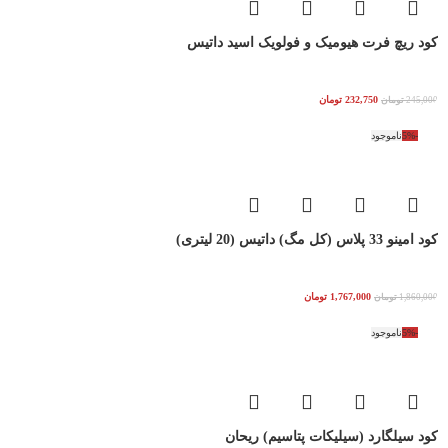
کود ریچ فرت هیومیک و فولویک اسید داتیس
232,750
تومان
245,000
تومان
-5%
ناموجود
کود امینو 33 پلاس (کل مگ) داتیس (20 لیتری)
1,767,000
تومان
1,860,000
تومان
-5%
ناموجود
کود سیلگارد (سیلیکات پتاسیم) ریحان