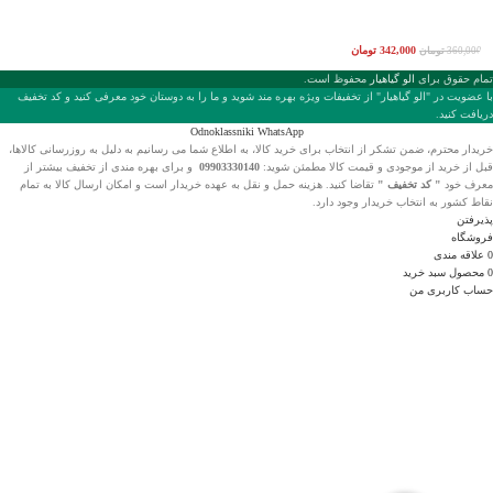
342,000
تومان
360,000
تومان
تمام حقوق برای
الو گیاهیار
محفوظ است.
با عضويت در "الو گیاهیار" از تخفیفات ویژه بهره مند شوید و ما را به دوستان خود معرفی کنید و کد تخفیف
دریافت کنید.
Odnoklassniki
WhatsApp
خریدار محترم، ضمن تشکر از انتخاب
برای خرید کالا، به اطلاع شما می رسانیم به دلیل به روزرسانی کالاها،
قبل از خرید از موجودی و قیمت کالا مطمئن شوید:
09903330140
و برای بهره مندی از تخفیف بیشتر از
معرف خود
" کد تخفیف "
تقاضا کنید. هزینه حمل و نقل به عهده خریدار است و امکان ارسال کالا به تمام
نقاط کشور به انتخاب خریدار وجود دارد.
پذیرفتن
فروشگاه
0
علاقه مندی
0
محصول
سبد خرید
حساب کاربری من