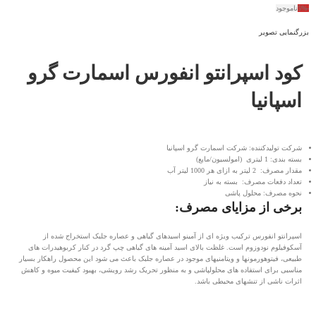
-5%
ناموجود
بزرگنمایی تصویر
کود اسپرانتو انفورس اسمارت گرو
اسپانیا
شرکت تولیدکننده: شرکت اسمارت گرو اسپانیا
بسته بندی: 1 لیتری (امولسیون/مایع)
مقدار مصرف: 2 لیتر به ازای هر 1000 لیتر آب
تعداد دفعات مصرف: بسته به نیاز
نحوه مصرف: محلول پاشی
برخی از مزایای مصرف:
اسپرانتو انفورس ترکیب ویژه ای از آمینو اسیدهای گیاهی و عصاره جلبک استخراج شده از
آسکوفیلوم نودوزوم است. غلظت بالای اسید آمینه های گیاهی چپ گرد در کنار کربوهیدرات های
طبیعی، فیتوهورمونها و ویتامنیهای موجود در عصاره جلبک باعث می شود این محصول راهکار بسیار
مناسبی برای استفاده های محلولپاشی و به منظور تحریک رشد رویشی، بهبود کیفیت میوه و کاهش
اثرات ناشی از تنشهای محیطی باشد.