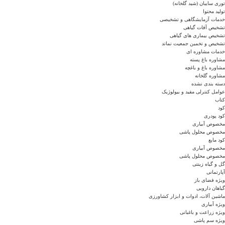
توری سایبان (شید گلخانه)
تولید محتوا
خدمات آزمایشگاهی و تشخیصی
تشخیص آفات گیاهی
تشخیص بیماری های گیاهی
تشخیص و تخمین جمعیت نماتد
خدمات مشاوره ای
مشاوره باغ پسته
مشاوره باغ و باغچه
مشاوره گلخانه
دسته بندی نشده
عوامل کنترلی مفید و بیولوژیک
کتاب
کود
کود پودری
مخصوص آبیاری
مخصوص محلول پاشی
کود مایع
مخصوص آبیاری
مخصوص محلول پاشی
گل و گیاه زینتی
آپارتمانی
ویژه فضای باز
گیاهان دارویی
ماشین آلات، ادوات و ابزار کشاورزی
ویژه آبیاری
ویژه زراعت و باغبانی
ویژه سم پاشی