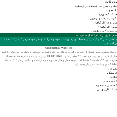
ویژه گلخانه
مشاوره طرح های تحقیقاتی و پژوهشی
دانشجویی
مقالات کشاورزی
نگارش طرح های توجیهی
هدیه های " الو گیاهیار "
هدیه " الو گیاهیار"
هدیه های گیاهی تبلیغاتی
تمام حقوق برای
الو گیاهیار
محفوظ است.
با عضويت در "الو گیاهیار" از تخفیفات ویژه بهره مند شوید و ما را به دوستان خود معرفی کنید و کد تخفیف
دریافت کنید.
Odnoklassniki
WhatsApp
خریدار محترم، ضمن تشکر از انتخاب
برای خرید کالا، به اطلاع شما می رسانیم به دلیل به روزرسانی کالاها،
قبل از خرید از موجودی و قیمت کالا مطمئن شوید:
09903330140
و برای بهره مندی از تخفیف بیشتر از
معرف خود
" کد تخفیف "
تقاضا کنید. هزینه حمل و نقل به عهده خریدار است و امکان ارسال کالا به تمام
نقاط کشور به انتخاب خریدار وجود دارد.
پذیرفتن
فروشگاه
فیلترها
0
علاقه مندی
0
محصول
سبد خرید
حساب کاربری من