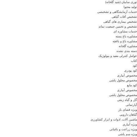
توری سایبان (شید گلخانه)
تولید محتوا
خدمات آزمایشگاهی و تشخیصی
تشخیص آفات گیاهی
تشخیص بیماری های گیاهی
تشخیص و تخمین جمعیت نماتد
خدمات مشاوره ای
مشاوره باغ پسته
مشاوره باغ و باغچه
مشاوره گلخانه
دسته بندی نشده
عوامل کنترلی مفید و بیولوژیک
کتاب
کود
کود پودری
مخصوص آبیاری
مخصوص محلول پاشی
کود مایع
مخصوص آبیاری
مخصوص محلول پاشی
گل و گیاه زینتی
آپارتمانی
ویژه فضای باز
گیاهان دارویی
ماشین آلات، ادوات و ابزار کشاورزی
ویژه آبیاری
ویژه زراعت و باغبانی
ویژه سم پاشی