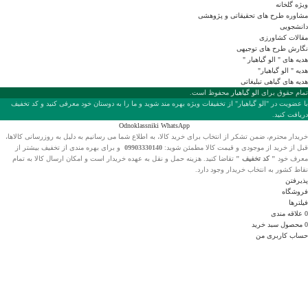
ویژه گلخانه
مشاوره طرح های تحقیقاتی و پژوهشی
دانشجویی
مقالات کشاورزی
نگارش طرح های توجیهی
هدیه های " الو گیاهیار "
هدیه " الو گیاهیار"
هدیه های گیاهی تبلیغاتی
تمام حقوق برای
الو گیاهیار
محفوظ است.
با عضويت در "الو گیاهیار" از تخفیفات ویژه بهره مند شوید و ما را به دوستان خود معرفی کنید و کد تخفیف
دریافت کنید.
Odnoklassniki
WhatsApp
خریدار محترم، ضمن تشکر از انتخاب
برای خرید کالا، به اطلاع شما می رسانیم به دلیل به روزرسانی کالاها،
قبل از خرید از موجودی و قیمت کالا مطمئن شوید:
09903330140
و برای بهره مندی از تخفیف بیشتر از
معرف خود
" کد تخفیف "
تقاضا کنید. هزینه حمل و نقل به عهده خریدار است و امکان ارسال کالا به تمام
نقاط کشور به انتخاب خریدار وجود دارد.
پذیرفتن
فروشگاه
فیلترها
0
علاقه مندی
0
محصول
سبد خرید
حساب کاربری من