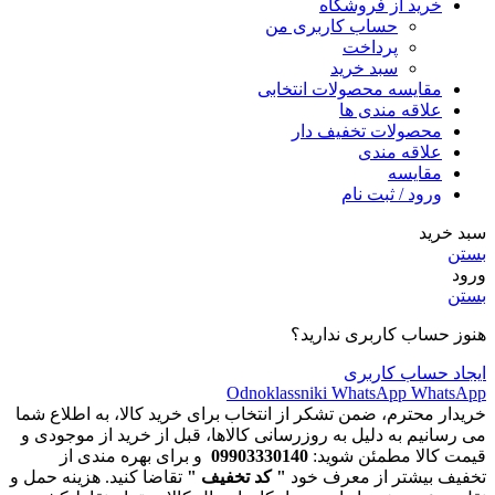
خرید از فروشگاه
حساب کاربری من
پرداخت
سبد خرید
مقایسه محصولات انتخابی
علاقه مندی ها
محصولات تخفیف دار
علاقه مندی
مقایسه
ورود / ثبت نام
سبد خرید
بستن
ورود
بستن
هنوز حساب کاربری ندارید؟
ایجاد حساب کاربری
Odnoklassniki
WhatsApp
WhatsApp
خریدار محترم، ضمن تشکر از انتخاب
برای خرید کالا، به اطلاع شما
می رسانیم به دلیل به روزرسانی کالاها، قبل از خرید از موجودی و
قیمت کالا مطمئن شوید:
09903330140
و برای بهره مندی از
تخفیف بیشتر از معرف خود
" کد تخفیف "
تقاضا کنید. هزینه حمل و