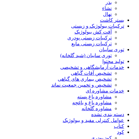
بذر
نشاء
نهال
بستر کاشت
ترکیبات بیولوژیک و زیستی
آفت کش بیولوژیک
ترکیبات زیستی پودری
ترکیبات زیستی مایع
توری سایبان
توری سایبان (شید گلخانه)
تولید محتوا
خدمات آزمایشگاهی و تشخیصی
تشخیص آفات گیاهی
تشخیص بیماری های گیاهی
تشخیص و تخمین جمعیت نماتد
خدمات مشاوره ای
مشاوره باغ پسته
مشاوره باغ و باغچه
مشاوره گلخانه
دسته بندی نشده
عوامل کنترلی مفید و بیولوژیک
کتاب
کود
کود پودری