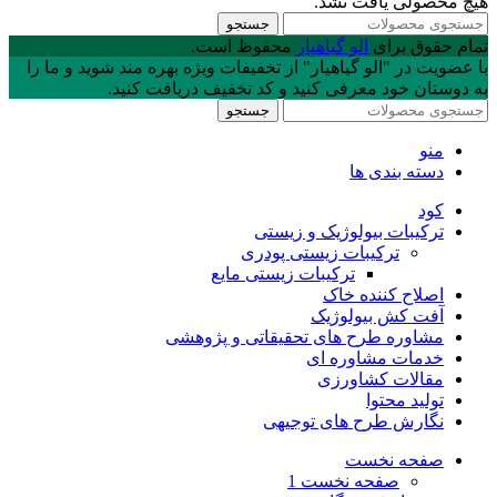
هیچ محصولی یافت نشد.
جستجو
تمام حقوق برای
الو گیاهیار
محفوظ است.
با عضويت در "الو گیاهیار" از تخفیفات ویژه بهره مند شوید و ما را
به دوستان خود معرفی کنید و کد تخفیف دریافت کنید.
جستجو
منو
دسته بندی ها
کود
ترکیبات بیولوژیک و زیستی
ترکیبات زیستی پودری
ترکیبات زیستی مایع
اصلاح کننده خاک
آفت کش بیولوژیک
مشاوره طرح های تحقیقاتی و پژوهشی
خدمات مشاوره ای
مقالات کشاورزی
تولید محتوا
نگارش طرح های توجیهی
صفحه نخست
صفحه نخست 1