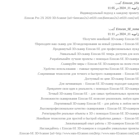
Einscan_jiSn
گفت:
ژانویه 11, 2024 در 11:05
Индивидуальный подход к каждому проекту
Einscan Pro 2X 2020 3D-Scanner [url=6erecano2x2-et020.com]6erecano2x2-et020.com[/url].
Einscan_SE_nsma
گفت:
ژانویه 11, 2024 در 11:11
Получите новейший 3D-сканер Einscan-SE!
Переходите ваш сканер для 3D-моделирования на новый уровень с Einscan-SE!
Продвинутый 3D-сканер Einscan-SE для профессиональных нужд.
Уникальный 3D-сканер Einscan-SE теперь доступен для всех.
Разрабатывайте лучшие проекты с помощью Einscan-SE 3D-сканера.
Сканируйте миры с Einscan-SE 3D-сканером на своем столе.
Удобство использования – главные преимущества Einscan-SE 3D-сканера.
Современная технология для точного и быстрого сканирования – Einscan-SE.
Доступный по цене 3D-сканер Einscan-SE.
Для начинающих – Einscan-SE 3D-сканер подходит каждому.
Превратите свои идеи в реальность с помощью Einscan-SE 3D-сканера.
Точный 3D-сканер Einscan-SE – для самых требовательных проектов.
Возможности сканирования Einscan-SE позволят реализовать любую идею.
Портативный 3D-сканер Einscan-SE – для работы в любом месте.
Высокопрофессиональное качество сканирования с Einscan-SE 3D-сканером.
Регистрируйте реальные объекты в 3D с помощью Einscan-SE 3D-сканера.
Новейшие технологии для простой и быстрой обработки данных – Einscan-SE.
Захватывающий опыт работы с 3D-сканером Einscan-SE.
Наслаждайтесь с Einscan-SE 3D-сканером и создавайте уникальные проекты.
Einscan-SE 3D-Scanner [url=http://www.eans-02canner.com]http://www.eans-02canner.com[/url].