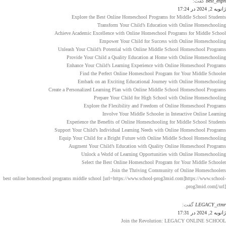
best_ehpn
گفت:
ژانویه 2, 2024 در 17:24
Explore the Best Online Homeschool Programs for Middle School Students
Transform Your Child’s Education with Online Homeschooling
Achieve Academic Excellence with Online Homeschool Programs for Middle School
Empower Your Child for Success with Online Homeschooling
Unleash Your Child’s Potential with Online Middle School Homeschool Programs
Provide Your Child a Quality Education at Home with Online Homeschooling
Enhance Your Child’s Learning Experience with Online Homeschool Programs
Find the Perfect Online Homeschool Program for Your Middle Schooler
Embark on an Exciting Educational Journey with Online Homeschooling
Create a Personalized Learning Plan with Online Middle School Homeschool Programs
Prepare Your Child for High School with Online Homeschooling
Explore the Flexibility and Freedom of Online Homeschool Programs
Involve Your Middle Schooler in Interactive Online Learning
Experience the Benefits of Online Homeschooling for Middle School Students
Support Your Child’s Individual Learning Needs with Online Homeschool Programs
Equip Your Child for a Bright Future with Online Middle School Homeschooling
Augment Your Child’s Education with Quality Online Homeschool Programs
Unlock a World of Learning Opportunities with Online Homeschooling
Select the Best Online Homeschool Program for Your Middle Schooler
Join the Thriving Community of Online Homeschoolers.
best online homeschool programs middle school [url=https://www.school-prog3mid.com]https://www.school-
prog3mid.com[/url].
LEGACY_ctmr
گفت:
ژانویه 2, 2024 در 17:31
Join the Revolution: LEGACY ONLINE SCHOOL