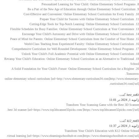
8. Personalized Learning for Your Child: Online Elementary School Programs
9. Be a Part of the New Age of Education through Online Elementary School Curriculum
10. Cost-Effective and Convenient: Online Elementary School Curriculum for Every Family
11. Prepare Your Child for Success with Online Elementary School Curriculum
12. Cutting-Edge Tools for Top-Notch Learning: Online Elementary School Curriculum
13. Flexible Schedules for Busy Families: Online Elementary School Curriculum at Your Convenience
14. Encourage Your Child’s Autonomy and Drive with Online Elementary School Curriculum
15. Peace of Mind for Parents: Online Elementary School Curriculum from the Comfort of Your Home
16. World-Class Teaching from Experienced Faculty: Online Elementary School Curriculum
17. Comprehensive Curriculum for Well-Rounded Development: Online Elementary School Programs
18. Unlock Your Child’s Full Academic Potential with Online Elementary School Curriculum
19. Revamp Your Child’s Education: Online Elementary School Curriculum as an Alternative to Traditional
School
20. A Solid Foundation for Your Child’s Future: Online Elementary School Curriculum for a Brighter
Tomorrow.
online elementary school curriculum [url=http://www.elementary-curriculum34.com]http://www.elementary-
curriculum34.com[/url].
best_uxKt
گفت:
ژانویه 1, 2024 در 11:01
Transform Your Scanning Game with the Best 3D Scanner
best 3d scanner [url=https://www.top3dscanner32picks.com/]https://www.top3dscanner32picks.com/[/url].
k12_meEl
گفت:
ژانویه 1, 2024 در 11:37
Transform Your Child’s Education with K12 Online School
virtual learning [url=https://www.elearningschoolhub-re.com]https://www.elearningschoolhub-re.com[/url].