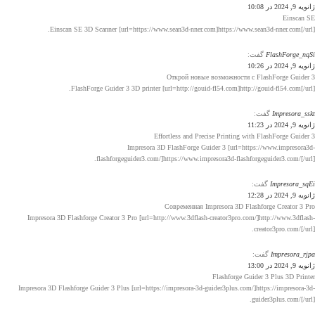
ژانویه 9, 2024 در 10:08
Einscan SE
Einscan SE 3D Scanner [url=https://www.sean3d-nner.com]https://www.sean3d-nner.com[/url].
FlashForge_nqSi
گفت:
ژانویه 9, 2024 در 10:26
Открой новые возможности с FlashForge Guider 3
FlashForge Guider 3 3D printer [url=http://gouid-fl54.com]http://gouid-fl54.com[/url].
Impresora_sskt
گفت:
ژانویه 9, 2024 در 11:23
Effortless and Precise Printing with FlashForge Guider 3
Impresora 3D FlashForge Guider 3 [url=https://www.impresora3d-
flashforgeguider3.com/]https://www.impresora3d-flashforgeguider3.com/[/url].
Impresora_sqEi
گفت:
ژانویه 9, 2024 در 12:28
Современная Impresora 3D Flashforge Creator 3 Pro
Impresora 3D Flashforge Creator 3 Pro [url=http://www.3dflash-creator3pro.com/]http://www.3dflash-
creator3pro.com/[/url].
Impresora_rjpa
گفت:
ژانویه 9, 2024 در 13:00
Flashforge Guider 3 Plus 3D Printer
Impresora 3D Flashforge Guider 3 Plus [url=https://impresora-3d-guider3plus.com/]https://impresora-3d-
guider3plus.com/[/url].