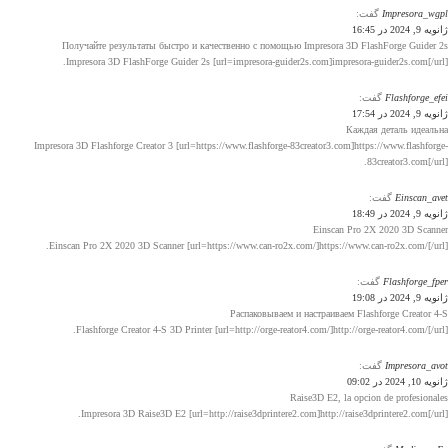
Impresora_wgpl
گفت:
ژانویه 9, 2024 در 16:45
Получайте результаты быстро и качественно с помощью Impresora 3D FlashForge Guider 2s
Impresora 3D FlashForge Guider 2s [url=impresora-guider2s.com]impresora-guider2s.com[/url].
Flashforge_efei
گفت:
ژانویه 9, 2024 در 17:54
Каждая деталь идеальна
Impresora 3D Flashforge Creator 3 [url=https://www.flashforge-83creator3.com]https://www.flashforge-
83creator3.com[/url].
Einscan_avet
گفت:
ژانویه 9, 2024 در 18:49
Einscan Pro 2X 2020 3D Scanner
Einscan Pro 2X 2020 3D Scanner [url=https://www.can-ro2x.com/]https://www.can-ro2x.com/[/url].
Flashforge_fper
گفت:
ژانویه 9, 2024 در 19:08
Распаковываем и настраиваем Flashforge Creator 4-S
Flashforge Creator 4-S 3D Printer [url=http://orge-reator4.com/]http://orge-reator4.com/[/url].
Impresora_avot
گفت:
ژانویه 10, 2024 در 09:02
Raise3D E2, la opcion de profesionales
Impresora 3D Raise3D E2 [url=http://raise3dprintere2.com]http://raise3dprintere2.com[/url].