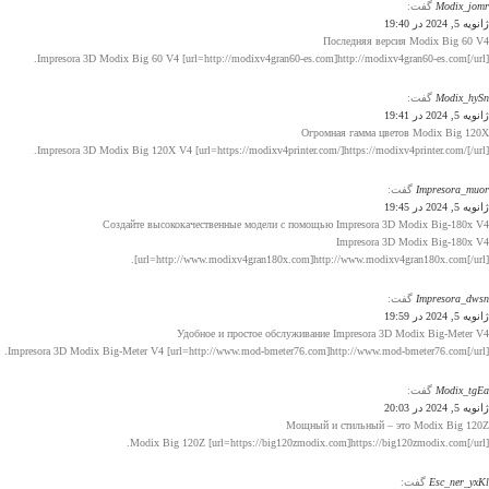
Modix_jomr
گفت:
ژانویه 5, 2024 در 19:40
Последняя версия Modix Big 60 V4
Impresora 3D Modix Big 60 V4 [url=http://modixv4gran60-es.com]http://modixv4gran60-es.com[/url].
Modix_hySn
گفت:
ژانویه 5, 2024 در 19:41
Огромная гамма цветов Modix Big 120X
Impresora 3D Modix Big 120X V4 [url=https://modixv4printer.com/]https://modixv4printer.com/[/url].
Impresora_muor
گفت:
ژانویه 5, 2024 در 19:45
Создайте высококачественные модели с помощью Impresora 3D Modix Big-180x V4
Impresora 3D Modix Big-180x V4
[url=http://www.modixv4gran180x.com]http://www.modixv4gran180x.com[/url].
Impresora_dwsn
گفت:
ژانویه 5, 2024 در 19:59
Удобное и простое обслуживание Impresora 3D Modix Big-Meter V4
Impresora 3D Modix Big-Meter V4 [url=http://www.mod-bmeter76.com]http://www.mod-bmeter76.com[/url].
Modix_tgEa
گفت:
ژانویه 5, 2024 در 20:03
Мощный и стильный – это Modix Big 120Z
Modix Big 120Z [url=https://big120zmodix.com]https://big120zmodix.com[/url].
Esc_ner_yxKl
گفت: