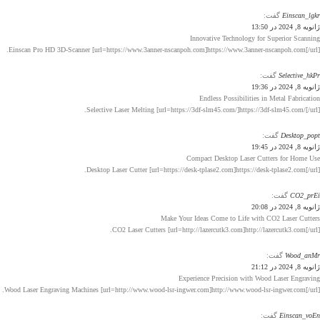
Einscan_lgkr
گفت:
ژانویه 8, 2024 در 13:50
Innovative Technology for Superior Scanning
Einscan Pro HD 3D-Scanner [url=https://www.3anner-nscanpoh.com]https://www.3anner-nscanpoh.com[/url].
Selective_hkPr
گفت:
ژانویه 8, 2024 در 19:36
Endless Possibilities in Metal Fabrication
Selective Laser Melting [url=https://3df-slm45.com/]https://3df-slm45.com/[/url].
Desktop_popt
گفت:
ژانویه 8, 2024 در 19:45
Compact Desktop Laser Cutters for Home Use
Desktop Laser Cutter [url=https://desk-tplase2.com]https://desk-tplase2.com[/url].
CO2_prEi
گفت:
ژانویه 8, 2024 در 20:08
Make Your Ideas Come to Life with CO2 Laser Cutters
CO2 Laser Cutters [url=http://lazercutk3.com]http://lazercutk3.com[/url].
Wood_anMr
گفت:
ژانویه 8, 2024 در 21:12
Experience Precision with Wood Laser Engraving
Wood Laser Engraving Machines [url=http://www.wood-lsr-ingwer.com]http://www.wood-lsr-ingwer.com[/url].
Einscan_voEn
گفت: