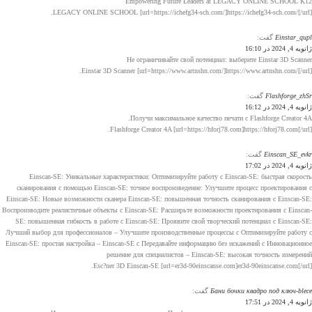
Empowering Future Leaders at LEGACY ONLINE SCHOOL K12
LEGACY ONLINE SCHOOL [url=https://ichefg34-sch.com/]https://ichefg34-sch.com/[/url].
Einstar_qupl
گفت:
ژانویه 4, 2024 در 16:10
Не ограничивайте свой потенциал: выберите Einstar 3D Scanner
Einstar 3D Scanner [url=https://www.artnshn.com/]https://www.artnshn.com/[/url].
Flashforge_zhSr
گفت:
ژانویه 4, 2024 در 16:12
Получи максимальное качество печати с Flashforge Creator 4A.
Flashforge Creator 4A [url=https://hforj78.com]https://hforj78.com[/url].
Einscan_SE_evkr
گفت:
ژانویه 4, 2024 در 17:02
Einscan-SE: Уникальные характеристики: Оптимизируйте работу с Einscan-SE: быстрая скорость
сканирования с помощью Einscan-SE: точное воспроизведение: Улучшите процесс проектирования с
Einscan-SE: Новые возможности сканера Einscan-SE: повышенная точность сканирования с Einscan-SE:
Воспроизводите реалистичные объекты с Einscan-SE: Расширьте возможности проектирования с Einscan-
SE: повышенная гибкость в работе с Einscan-SE: Проявите свой творческий потенциал с Einscan-SE:
Лучший выбор для профессионалов – Улучшите производственные процессы с Оптимизируйте работу с
Einscan-SE: простая настройка – Einscan-SE с Передавайте информацию без искажений с Инновационное
решение для специалистов – Einscan-SE: высокая точность измерений
Esc?ner 3D Einscan-SE [url=er3d-90einscanse.com]er3d-90einscanse.com[/url].
Бани бочки квадро под ключ-blece
گفت:
ژانویه 4, 2024 در 17:51