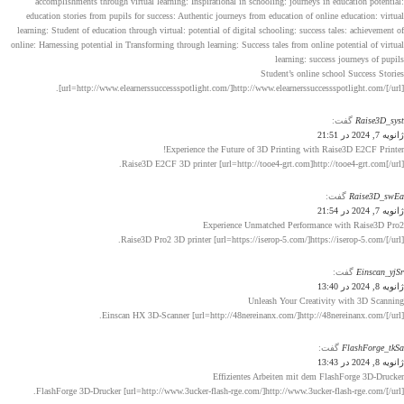
accomplishments through virtual learning: Inspirational in schooling: journeys in education potential:
education stories from pupils for success: Authentic journeys from education of online education: virtual
learning: Student of education through virtual: potential of digital schooling: success tales: achievement of
online: Harnessing potential in Transforming through learning: Success tales from online potential of virtual
learning: success journeys of pupils
Student’s online school Success Stories
[url=http://www.elearnerssuccessspotlight.com/]http://www.elearnerssuccessspotlight.com/[/url].
Raise3D_syst
گفت:
ژانویه 7, 2024 در 21:51
Experience the Future of 3D Printing with Raise3D E2CF Printer!
Raise3D E2CF 3D printer [url=http://tooe4-grt.com]http://tooe4-grt.com[/url].
Raise3D_swEa
گفت:
ژانویه 7, 2024 در 21:54
Experience Unmatched Performance with Raise3D Pro2
Raise3D Pro2 3D printer [url=https://iserop-5.com/]https://iserop-5.com/[/url].
Einscan_yjSr
گفت:
ژانویه 8, 2024 در 13:40
Unleash Your Creativity with 3D Scanning
Einscan HX 3D-Scanner [url=http://48nereinanx.com/]http://48nereinanx.com/[/url].
FlashForge_tkSa
گفت:
ژانویه 8, 2024 در 13:43
Effizientes Arbeiten mit dem FlashForge 3D-Drucker
FlashForge 3D-Drucker [url=http://www.3ucker-flash-rge.com/]http://www.3ucker-flash-rge.com/[/url].