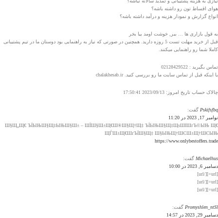
نیازی به هزینه پشتیبانی و تمدید سالانه نباشه؟
هوای اقساط تون رو داشته باشه؟
انواع گزارش و نمودار هزینه و درآمد داشته باشه؟
به قول بازاری ها … ببر, خوشت اومد بیا بخر
قبل از خرید مهلت تست 5 روزه دارید. همچنین در صورتی که نیاز به راهنمایی بود دوستان ما در تیم پشتیبانی
کاملا شما رو راهنمایی میکنند.
تماس بگیرید‌ : 02128429522
یا اینکه قبل از تماس سایت ما رو بررسی کنید. chalakhesab.ir
چالاک حساب تاریخ امروز: 2023/09/13 17:50:41
Pskifsfbq
گفت:
نوامبر 17, 2023 در 11:20
Ш§Щ„Щ€ ЪЇЫЊШ§Щ‡ЫЊШ§Ш± – ШЇШ§Ш±Щ€Ш®Ш§Щ†Щ‡ ЪЇЫЊШ§Щ‡ЩѕШІШґЪ©ЫЊ Щ€
ЩЃШ±Щ€ШґЪЇШ§Щ‡ Ш§ЫЊЩ†ШЄШ±Щ†ШЄЫЊ
https://www.onlybestoffers.trade
Michaelhus
گفت:
دسامبر 6, 2023 در 10:00
[url=][/url]
[url=][/url]
[url=][/url]
Promyshlen_ntSl
گفت:
دسامبر 29, 2023 در 14:57