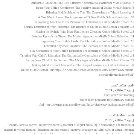
7. Affordable Education: The Cost-Effective Alternative to Traditional Middle School
8. Boost Your Child’s Confidence: The Positive Impact of Online Middle School
9. Bringing Middle School to You: The Convenience of Virtual Learning
10. A New Way to Learn: The Advantages of Online Middle School Curriculum
11. Empowering Your Child: The Personalized Education of Online Middle School
12. Quality Education at Your Fingertips: The Benefits of Online Middle School Programs
13. Making the Switch: Why More Families are Choosing Online Middle School
14. Keeping Up with the Times: The Modern Approach to Middle School Education
15. Supporting Your Child’s Goals: The Flexibility of Virtual Middle School
16. Education Anywhere, Anytime: The Freedom of Online Middle School
17. Stay Connected to Your Child’s Education: The Benefits of Online Middle School
18. Tailoring Your Child’s Education: The Customizable Curriculum of Online Middle School
19. Setting Your Child Up for Success: The Advantages of Online Middle School Classes
20. Making Middle School Memorable: The Unique Experience of Online Education
Online Middle School [url=https://www.middle-schoolonlineguide.com/]https://www.middle-
schoolonlineguide.com/[/url].
online_gcMr
گفت:
ژانویه 7, 2024 در 20:24
Transform Your Teaching
online math programs for elementary schools
[url=http://elementarymathonline.com/]http://elementarymathonline.com/[/url].
Student__nnEi
گفت:
ژانویه 7, 2024 در 20:25
Pupil’s: road to success: impressive success potential of digital schooling: Overcoming: The triumph of
learners in virtual learning: Transforming into success journeys: showcase on With: tales of virtual learning: