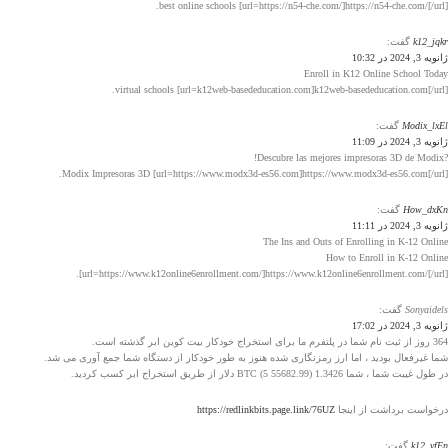
best online schools [url=https://n54-che.com/]https://n54-che.com/[/url].
k12_jqkr
گفت:
ژانویه 3, 2024 در 10:32
Enroll in K12 Online School Today
virtual schools [url=k12web-basededucation.com]k12web-basededucation.com[/url].
Modix_lxEl
گفت:
ژانویه 3, 2024 در 11:09
?Descubre las mejores impresoras 3D de Modix!
Modix Impresoras 3D [url=https://www.modx3d-es56.com]https://www.modx3d-es56.com[/url].
How_dxKn
گفت:
ژانویه 3, 2024 در 11:11
The Ins and Outs of Enrolling in K-12 Online
How to Enroll in K-12 Online
[url=https://www.k12online6enrollment.com/]https://www.k12online6enrollment.com/[/url].
Sonyaidels
گفت:
ژانویه 3, 2024 در 17:02
364 روز از ثبت نام شما در پلتفرم ما برای استخراج خودکار بیت کوین ابر گذشته است.
شما غیرفعال بودید ، اما ارز رمزنگاری شده هنوز به طور خودکار از دستگاه شما جمع آوری می شد.
در طول غیبت شما ، شما 1.3426 BTC (5 55682.99) دلار از طریق استخراج ابر کسب کردید.
درخواست برداشت از اینجا
https://redlinkbits.page.link/76UZ
k12_vfEn
گفت: