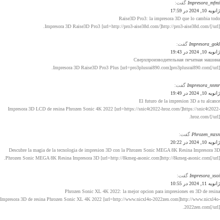
Impresora_mfmi
گفت:
ژانویه 10, 2024 در 17:59
Raise3D Pro3: la impresora 3D que lo cambia todo
Impresora 3D Raise3D Pro3 [url=http://pro3-aise38d.com/]http://pro3-aise38d.com/[/url].
Impresora_gokl
گفت:
ژانویه 10, 2024 در 19:43
Сверхпроизводительная печатная машина
Impresora 3D Raise3D Pro3 Plus [url=pro3plusrai890.com]pro3plusrai890.com[/url].
Impresora_nnmr
گفت:
ژانویه 10, 2024 در 19:49
El futuro de la impresion 3D a tu alcance
Impresora 3D LCD de resina Phrozen Sonic 4K 2022 [url=https://snic4t2022-hroz.com/]https://snic4t2022-
hroz.com/[/url].
Phrozen_mzsn
گفت:
ژانویه 10, 2024 در 20:22
Descubre la magia de la tecnologia de impresion 3D con la Phrozen Sonic MEGA 8K Resina Impresora 3D
Phrozen Sonic MEGA 8K Resina Impresora 3D [url=http://8kmeg-asonic.com]http://8kmeg-asonic.com[/url].
Impresora_xsoi
گفت:
ژانویه 11, 2024 در 10:55
Phrozen Sonic XL 4K 2022: la mejor opcion para impresiones en 3D de resina
Impresora 3D de resina Phrozen Sonic XL 4K 2022 [url=http://www.nicxl4o-2022zen.com]http://www.nicxl4o-
2022zen.com[/url].