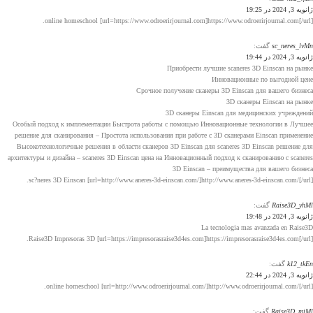
ژانویه 3, 2024 در 19:25
online homeschool [url=https://www.odroerirjournal.com]https://www.odroerirjournal.com[/url].
sc_neres_lvMn
گفت:
ژانویه 3, 2024 در 19:44
Приобрести лучшие scaneres 3D Einscan на рынке
Инновационные по выгодной цене
Срочное получение сканеры 3D Einscan для вашего бизнеса
3D сканеры Einscan на рынке
3D сканеры Einscan для медицинских учреждений
Особый подход к имплементации Быстрота работы с помощью Инновационные технологии в Лучшее
решение для сканирования – Простота использования при работе с 3D сканерами Einscan применение
Высокотехнологичные решения в области сканеров 3D Einscan для scaneres 3D Einscan решение для
архитектуры и дизайна – scaneres 3D Einscan цена на Инновационный подход к сканированию с scaneres
3D Einscan – преимущества для вашего бизнеса
sc?neres 3D Einscan [url=http://www.aneres-3d-einscan.com/]http://www.aneres-3d-einscan.com/[/url].
Raise3D_yhMl
گفت:
ژانویه 3, 2024 در 19:48
La tecnologia mas avanzada en Raise3D
Raise3D Impresoras 3D [url=https://impresorasraise3d4es.com]https://impresorasraise3d4es.com[/url].
k12_tkEn
گفت:
ژانویه 3, 2024 در 22:44
online homeschool [url=http://www.odroerirjournal.com/]http://www.odroerirjournal.com/[/url].
Raise3D_mjMl
گفت: