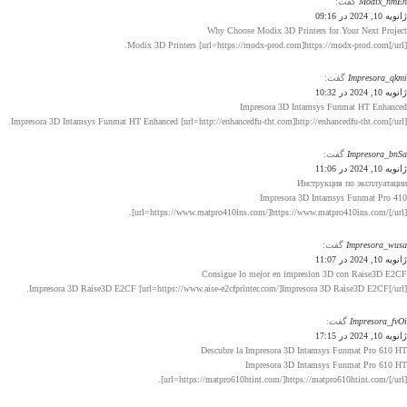
Modix_nmEn
گفت:
ژانویه 10, 2024 در 09:16
Why Choose Modix 3D Printers for Your Next Project
Modix 3D Printers [url=https://modx-prod.com]https://modx-prod.com[/url].
Impresora_qkmi
گفت:
ژانویه 10, 2024 در 10:32
Impresora 3D Intamsys Funmat HT Enhanced
Impresora 3D Intamsys Funmat HT Enhanced [url=http://enhancedfu-tht.com]http://enhancedfu-tht.com[/url].
Impresora_bnSa
گفت:
ژانویه 10, 2024 در 11:06
Инструкция по эксплуатации
Impresora 3D Intamsys Funmat Pro 410
[url=https://www.matpro410ins.com/]https://www.matpro410ins.com/[/url].
Impresora_wusa
گفت:
ژانویه 10, 2024 در 11:07
Consigue lo mejor en impresion 3D con Raise3D E2CF
Impresora 3D Raise3D E2CF [url=https://www.aise-e2cfprinter.com/]Impresora 3D Raise3D E2CF[/url].
Impresora_fvOi
گفت:
ژانویه 10, 2024 در 17:15
Descubre la Impresora 3D Intamsys Funmat Pro 610 HT
Impresora 3D Intamsys Funmat Pro 610 HT
[url=https://matpro610htint.com/]https://matpro610htint.com/[/url].