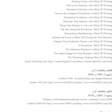
Pushing Limits with Metal 3D Printing
Next-Level Precision with Metal 3D Printing
Disruptive Solutions with Metal 3D Printing
Uncover the Untapped Possibilities of Metal 3D Printing
Pioneering the Industry with Metal 3D Printing
Dominate Your Industry with Metal 3D Printing
Bring Your Designs to Life with Metal 3D Printing
The Next Industrial Revolution: Metal 3D Printing
Reinventing Manufacturing: Metal 3D Printing
Embrace the Power of Metal 3D Printing for Your Business
Enhance Your Production Process with Metal 3D Printing
A Revolution: Metal 3D Printing
The Definitive Resource to Metal 3D Printing
The Game-Changer for Your Business: Metal 3D Printing
The Technology Shaping Metal 3D Printing
metal 3d printing [url=https://metal-3dprint32.com/]https://metal-3dprint32.com/[/url].
Creatbot_onMt
گفت:
ژانویه 2, 2024 در 10:02
Creatbot F430: лучший выбор для профессионалов
creatbot f430 [url=http://www.cre-botf430.com/]http://www.cre-botf430.com/[/url].
creatbot_ypOr
گفت:
ژانویه 2, 2024 در 10:10
Заставьте свой компьютер работать на вас с помощью бота F1000
creatbot f1000 [url=http://www.creot-f10003.com]http://www.creot-f10003.com[/url].