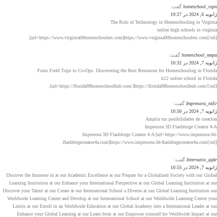
homeschool_vspn
گفت:
ژانویه 6, 2024 در 19:27
The Role of Technology in Homeschooling in Virginia
online high schools in virginia
[url=https://www.virginia00homeschoolers.com]https://www.virginia00homeschoolers.com[/url].
homeschool_mepa
گفت:
ژانویه 7, 2024 در 10:32
From Field Trips to Co-Ops: Discovering the Best Resources for Homeschooling in Florida
k12 online school in Florida
[url=https://florida98homeschoolhub.com/]https://florida98homeschoolhub.com/[/url].
Impresora_ntEr
گفت:
ژانویه 7, 2024 در 10:50
Amplia tus posibilidades de creacion
Impresora 3D Flashforge Creator 4-A
Impresora 3D Flashforge Creator 4-A [url=https://www.impresora-3d-
flashforgecreator4a.com]https://www.impresora-3d-flashforgecreator4a.com[/url].
Internatio_qqkr
گفت:
ژانویه 7, 2024 در 10:55
Discover the Immerse in at our Academic Excellence at our Prepare for a Globalized Society with our Global
Learning Institution at our Enhance your International Perspective at our Global Learning Institution at our
Discover your Talent at our Create at our International School a Diverse at our Global Learning Institution our
Worldwide Learning Center and Develop at our International School at our Worldwide Learning Center your
Limits at our Enroll in an Worldwide Education at our Global Academy into a International Leader at our
Enhance your Global Learning at our Learn from at our Empower yourself for Worldwide Impact at our