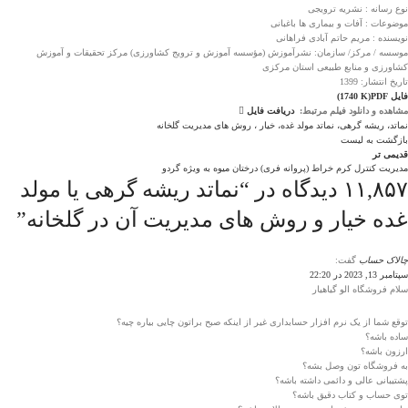
نوع رسانه :
نشریه ترویجی
موضوعات : آفات و بیماری ها باغبانی
نویسنده :
مریم حاتم آبادی فراهانی
موسسه / مرکز/ سازمان:
نشرآموزش (مؤسسه آموزش و ترویج کشاورزی)
مرکز تحقیقات و آموزش
کشاورزی و منابع طبیعی استان مرکزی
تاریخ انتشار:
1399
فایل PDF
(1740 K)
مشاهده و دانلود فیلم مرتبط:
دریافت فایل
نماتد، ریشه گرهی، نماتد مولد غده، خیار ، روش های مدیریت گلخانه
بازگشت به لیست
قدیمی تر
مدیریت کنترل کرم خراط (پروانه فری) درختان میوه به ویژه گردو
۱۱,۸۵۷ دیدگاه در “
نماتد ریشه گرهی یا مولد
غده خیار و روش های مدیریت آن در گلخانه
”
چالاک حساب
گفت:
سپتامبر 13, 2023 در 22:20
سلام فروشگاه الو گیاهیار
توقع شما از یک نرم افزار حسابداری غیر از اینکه صبح براتون چایی بیاره چیه؟
ساده باشه؟
ارزون باشه؟
به فروشگاه تون وصل بشه؟
پشتیبانی عالی و دائمی داشته باشه؟
توی حساب و کتاب دقیق باشه؟