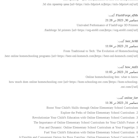
3d slm принтер цена [url=https://mls-3dprin4.ru]https://mls-3dprin4.ru[/url].
FlashForge_efMn
گفت:
دسامبر 30, 2023 در 21:28
Unrivaled Performance of FlashForge 3D Printers
flashforge 3d printers [url=https://org-ers60.com]https://org-ers60.com[/url].
best_hrMi
گفت:
دسامبر 31, 2023 در 11:04
From Traditional to Tech: The Evolution of Homeschooling
best online homeschooling programs [url=https://best-onl-homesch.com]https://best-onl-homesch.com[/url].
how_mzEt
گفت:
دسامبر 31, 2023 در 11:05
Online homeschooling fees: what to know
how much does online homeschooling cost [url=https://hom-schooling-ost.com/]https://hom-schooling-
ost.com/[/url].
online_lier
گفت:
دسامبر 31, 2023 در 11:36
Boost Your Child’s Skills through Online Elementary School Curriculum
2. Explore the Perks of Online Elementary School Curriculum
3. Revolutionize Your Child’s Education with Online Elementary School Curriculum
4. The Importance of Online Elementary School Curriculum for Your Child’s Future
5. Fun and Dynamic: Online Elementary School Curriculum at Your Fingertips
6. Fuel Your Child’s Education with Online Elementary School Curriculum
7. A Flexible and Convenient Option for Busy Families: Online Elementary School Curriculum