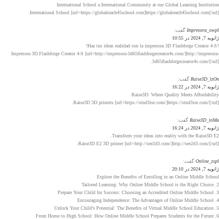
International School a International Community at our Global Learning Institution
International School [url=https://globalreach45school.com]https://globalreach45school.com[/url].
Impresora_owpl
گفت:
ژانویه 7, 2024 در 10:55
?Haz tus ideas realidad con la impresora 3D Flashforge Creator 4-S!
Impresora 3D Flashforge Creator 4-S [url=http://impresora-3d65flashforgecreator4s.com/]http://impresora-
3d65flashforgecreator4s.com/[/url].
Raise3D_lzOn
گفت:
ژانویه 7, 2024 در 16:22
Raise3D: Where Quality Meets Affordability
Raise3D 3D printers [url=https://stnd3ise.com/]https://stnd3ise.com/[/url].
Raise3D_inMa
گفت:
ژانویه 7, 2024 در 16:24
Transform your ideas into reality with the Raise3D E2.
Raise3D E2 3D printer [url=http://see2d3.com/]http://see2d3.com/[/url].
Online_zspl
گفت:
ژانویه 7, 2024 در 20:10
Explore the Benefits of Enrolling in an Online Middle School
2. Tailored Learning: Why Online Middle School is the Right Choice
3. Prepare Your Child for Success: Choosing an Accredited Online Middle School
4. Encouraging Independence: The Advantages of Online Middle School
5. Unlock Your Child’s Potential: The Benefits of Virtual Middle School Education
6. From Home to High School: How Online Middle School Prepares Students for the Future