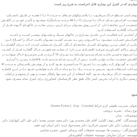
مواردی که در کنترل این بیماری قابل اجراست، به شرح زیر است:
پوشــانیدن ســطح خــاک مرطــوب بــا پلاســتیک­های شــفاف به مــدت 4 تــا 5 هفتــه در طــول تابســتان،
موجــب افزایــش دمــای خــاک تــا میــزان 52 تــا ۵۵ درجــه ســانتیگراد می­شــود و تأثیــر خوبــی در کاهــش
جمعیــت ایــن نماتدهــا دارد. از ایــن روش میتــوان بــرای ازبین بــردن نماتــد در خاک­هــای آلــوده قبــل از
احــداث گلخانــه اســتفاده کــرد.
از آنجایــی کــه فعالیــت ایــن عامــل بیمــاری در خاک­های ســبک و ماســه­ای بیشتــر اســت و باعــث
افزایــش خســارت‌‌ می­شــود، بــا افــزودن رس بــه بســتر کشــت میتــوان بافــت خــاک را اصــلاح کــرد.
یکــی از اصلی­ تریــن روشهــای کنتــرل نماتدهــای انــگل، کنتــرل شــیمیایی اســت کــه بــرای گیاهــان بــا
ارزش بــالای کشــاورزی صرفــه اقتصــادی نیــز دارد؛ از جملــه ضدعفونــی خــاک گلخانــه قبــل از کشــت
بــا ســموم تدخینــی ماننــد متــام ســدیم (واپــام) بــه میــزان 50 گــرم در هــر مترمربــع خــاک می­توانــد در
کاهــش جمعیــت نماتــد مؤثــر باشــد. پــس از کاربــرد متــام ســدیم بایــد بلافاصلــه زمیــن را آبیــاری
کــرد، به گونــه­ای کــه رطوبــت تــا عمــق 15 ســانتیمتری نفــوذ کنــد و از پوشــش پلاســتیکی به مــدت 48
ســاعت اســتفاده شــود. ســپس به مــدت یــک تــا دو مــاه خــاک بایــد هوادهــی شــود تــا در ایــن فاصلــه
مســمومیت خــاک برطــرف شــود. البته استفاده از این سم تنها راهکار نیست و بهتر از سموم و ترکیبات
زیستی دیگری با اثرات تخریبی کمتر خاک طبق نظر کارشناسان کشاورزی برای کنترل نماتد مصرف شود.
منبع:
عنوان: مدیریت تلفیقی کرم خراط Zeuzera Pyrina L. (Lep.: Cossidae)
نوع رسانه :
نشریه ترویجی
موضوعات : سایر
نویسندگان :
آقای رئوف کلیایی
؛
آقای علی محمدی پور
؛
دکتر مجید حسنی مقدم
؛
دکتر علی اکبر کیهانیان
؛
دکتر
عزیز شیخی
؛
دکتر علی حسینی قرالری
؛
دکتر محمدجواد ارده
؛
دکتر ارمان اوند فقیه
کلیدواژگان / برچسب ها:
موسسه تحقیقات گیاه پزشکی کشور
,
حشره شناسی
موسسه / مرکز/ سازمان:
موسسه تحقیقات گیاهپزشکی