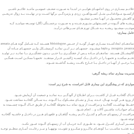
علائــم بیمــاری در روی اندام­هــای هوایــی در ابتــدا به صــورت ضعــف عمومــی ماننــد علائــم ناشــی
ازکمبــود مــوادغذایــی مثــل کمبــودآهــن، زردی و پژمردگــی برگ­ها اســت و در نهایــت بــه زوال تدریجــی
و کاهــش محصــول در آنهــا منجــر می­شــود.
ریشــه­ های آلــوده در قســمت­هایی متــورم شــده و به صــورت برجســتگی (گال) توســعه می­یابنــد کــه
موجــب می­شــود ریشــه بــه شــکل تورم هــای ســرطانی درآیــد.
عامل بیماری:
نماتدهــای ایجادکننــده بیمــاری چهــار گونــه از جنــس Meloidogyne هســتند کــه شــامل گونه هــای arenaria
،incognita ،javanica و hapla میشــوند. جنسهــای نــر ایــن نماتــد کرمیشــکل ولــی جنسهــای مــاده آن
گالبیشــکل هســتند. نماتدهــای مــاده پــس از جفتگیــری یــا حتــی بــدون جفتگیــری بــا نماتــد نــر تولیــد
تخــم میکننــد و تخمهــا را در داخــل یــک کیســه ژالتینــی قــرار میدهنــد. تخمهــا ممکــن اســت همگــی
یــا برخــی از آنهــا در داخــل یــا خــارج بافــت ریشــه گذاشــته شــوند.
مدیریت بیماری نماتد ریشه گرهی:
مواردی که در پیشگیری این بیماری قابل اجراست، به شرح زیر است:
خــاک گلخانــه قبــل از کاشــت بــرای اطــلاع از آلودگــی بــه نماتــد و جمعیت آن آزمایش شــود.
از ورود هــر گونــه نهــال، غــده، پیــاز و نشــای مشــکوک یــا آلــوده، بــه ســالن گلخانــه ممانعت شــود.
حفــظ بهداشــت گلخانــه و مراقبــت از ورود نماتد بــه محوطه گلخانــه از طریق خــاک آلــوده چســبیده به
پــای حیوانــات، ماشــین آالات و… انجام شــود.
مراقبــت از زمین­هــای ســالم و کنتــرل دائــم ریشــه گیاهــان و علف­هــای هــرز در داخــل و حاشــیه گلخانــه
توجه شــود.
مســیر آبیــاری کنتــرل شــود، به طــوری کــه جریــان آب از زمین­هــای آلــوده عبــور نکنــد.
بــه تغذیــه مناســب بــا کودهــای ماکــرو و میکــرو و تقویــت بوته­هــا و نیــز رعایــت آبیــاری منظــم توجــه
شــود.