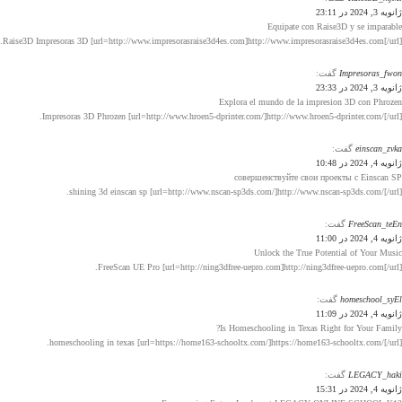
ژانویه 3, 2024 در 23:11
Equipate con Raise3D y se imparable
Raise3D Impresoras 3D [url=http://www.impresorasraise3d4es.com]http://www.impresorasraise3d4es.com[/url].
Impresoras_fwon
گفت:
ژانویه 3, 2024 در 23:33
Explora el mundo de la impresion 3D con Phrozen
Impresoras 3D Phrozen [url=http://www.hroen5-dprinter.com/]http://www.hroen5-dprinter.com/[/url].
einscan_zvka
گفت:
ژانویه 4, 2024 در 10:48
совершенствуйте свои проекты с Einscan SP
shining 3d einscan sp [url=http://www.nscan-sp3ds.com/]http://www.nscan-sp3ds.com/[/url].
FreeScan_teEn
گفت:
ژانویه 4, 2024 در 11:00
Unlock the True Potential of Your Music
FreeScan UE Pro [url=http://ning3dfree-uepro.com]http://ning3dfree-uepro.com[/url].
homeschool_syEl
گفت:
ژانویه 4, 2024 در 11:09
Is Homeschooling in Texas Right for Your Family?
homeschooling in texas [url=https://home163-schooltx.com/]https://home163-schooltx.com/[/url].
LEGACY_haki
گفت:
ژانویه 4, 2024 در 15:31