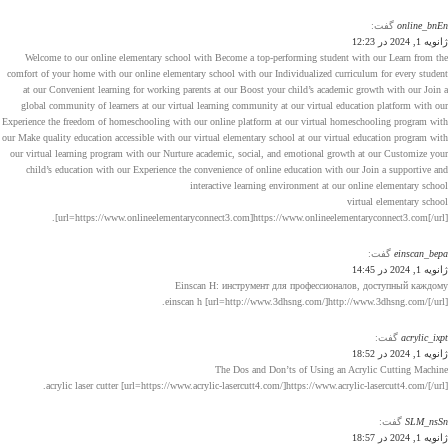
online_bnEn
گفت:
ژانویه 1, 2024 در 12:23
Welcome to our online elementary school with Become a top-performing student with our Learn from the
comfort of your home with our online elementary school with our Individualized curriculum for every student
at our Convenient learning for working parents at our Boost your child’s academic growth with our Join a
global community of learners at our virtual learning community at our virtual education platform with our
Experience the freedom of homeschooling with our online platform at our virtual homeschooling program with
our Make quality education accessible with our virtual elementary school at our virtual education program with
our virtual learning program with our Nurture academic, social, and emotional growth at our Customize your
child’s education with our Experience the convenience of online education with our Join a supportive and
interactive learning environment at our online elementary school
virtual elementary school
[url=https://www.onlineelementaryconnect3.com]https://www.onlineelementaryconnect3.com[/url].
einscan_bepa
گفت:
ژانویه 1, 2024 در 14:45
Einscan H: инструмент для профессионалов, доступный каждому
einscan h [url=http://www.3dhsng.com/]http://www.3dhsng.com/[/url].
acrylic_ixpt
گفت:
ژانویه 1, 2024 در 18:52
The Dos and Don’ts of Using an Acrylic Cutting Machine
acrylic laser cutter [url=https://www.acrylic-lasercutt4.com/]https://www.acrylic-lasercutt4.com/[/url].
SLM_nsSn
گفت:
ژانویه 1, 2024 در 18:57