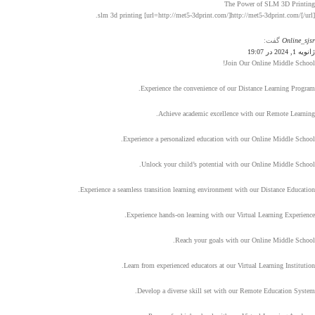
The Power of SLM 3D Printing
slm 3d printing [url=http://met5-3dprint.com/]http://met5-3dprint.com/[/url].
Online_sjsr
گفت:
ژانویه 1, 2024 در 19:07
Join Our Online Middle School!
Experience the convenience of our Distance Learning Program.
Achieve academic excellence with our Remote Learning.
Experience a personalized education with our Online Middle School.
Unlock your child’s potential with our Online Middle School.
Experience a seamless transition learning environment with our Distance Education.
Experience hands-on learning with our Virtual Learning Experience.
Reach your goals with our Online Middle School.
Learn from experienced educators at our Virtual Learning Institution.
Develop a diverse skill set with our Remote Education System.