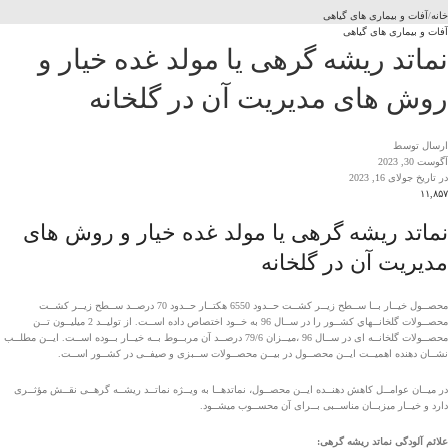
خانه
آفات و بیماری های گیاهی
آفات و بیماری های گیاهی
نماتد ریشه گرهی یا مولد غده خیار و
روش های مدیریت آن در گلخانه
ارسال توسط
آگوست 30, 2023
در تاریخ جولای 16, 2023
۱۱,۸۵۷
نماتد ریشه گرهی یا مولد غده خیار و روش های
مدیریت آن در گلخانه
محصــول خيــار بــا ســطح زيــر كشــت حــدود 6550 هكتــار حــدود 70 درصــد ســطح زيــر كشــت
محصــولات گلخانــهاي كشــور را در ســال 96 به خــود اختصاص داده اســت. از تولیــد 2 میلیــون تــن
محصــولات گلخانــه ای در ســال 96 ،میــزان 79/6 درصــد آن مربــوط بــه خیــار بــوده اســت. ایــن مطلــب
نشــان دهنده اهمیــت ایــن محصــول در بیــن محصــولات ســبزی و صیفــی در کشــور اســت.
در میــان عوامــل کاهش دهنــده ایــن محصــول، نماتدهــا به ویــژه نماتــد ریشــه گرهــی نقــش مؤثــری
دارد و خیــار میزبــان مناســبی بــرای آن محســوب می­شــود.
علائم آلودگی ن
ماتد ریشه گرهی: