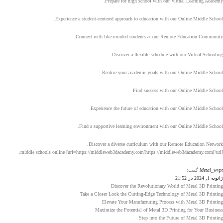
Prepare for high school with our Virtual Learning Academy.
Experience a student-centered approach to education with our Online Middle School.
Connect with like-minded students at our Remote Education Community.
Discover a flexible schedule with our Virtual Schooling.
Realize your academic goals with our Online Middle School.
Find success with our Online Middle School.
Experience the future of education with our Online Middle School.
Find a supportive learning environment with our Online Middle School.
Discover a diverse curriculum with our Remote Education Network.
middle schools online [url=https://middleweb3dacademy.com]https://middleweb3dacademy.com[/url].
Metal_wvpt
گفت:
ژانویه 1, 2024 در 21:52
Discover the Revolutionary World of Metal 3D Printing
Take a Closer Look the Cutting-Edge Technology of Metal 3D Printing
Elevate Your Manufacturing Process with Metal 3D Printing
Maximize the Potential of Metal 3D Printing for Your Business
Step into the Future of Metal 3D Printing