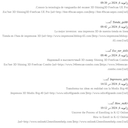
ژانویه 6, 2024 در 09:39
Conoce la tecnologia de vanguardia del escaner 3D Shining3D FreeScan UE Pro.
Esc?ner 3D Shining3D FreeScan UE Pro [url=http://free-49scan-uepro.com]http://free-49scan-uepro.com[/url].
Tienda_guMr
گفت:
ژانویه 6, 2024 در 09:42
La mejor inversion: una impresora 3D de nuestra tienda en linea
Tienda en l?nea de impresoras 3D [url=http://www.impresoras3dshop-65.com/]http://www.impresoras3dshop-
65.com/[/url].
Esc_ner_dcEt
گفت:
ژانویه 6, 2024 در 09:46
Надежный и высокоточный 3D сканер Shining 3D FreeScan Combo
Esc?ner 3D Shining 3D FreeScan Combo [url=https://www.34freescan-combo.com/]https://www.34freescan-
combo.com/[/url].
Impresora_ypSi
گفت:
ژانویه 6, 2024 در 14:55
Transforma tus ideas en realidad con la Modix Big-40
Impresora 3D Modix Big-40 [url=http://www.odix40grande.com/]http://www.odix40grande.com/[/url].
How_mzKr
گفت:
ژانویه 6, 2024 در 19:12
Uncover the Process of Enrolling in K-12 Online
How to Enroll in K-12 Online
[url=http://www.onlinek12enrollmenthelp.com/]http://www.onlinek12enrollmenthelp.com/[/url].