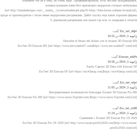
Извините что не в тему, но очень надо. Профинансировали, хочу послать нуждающемся,
военнослужищем баню.Вот присмотрел недорогие готовые мобильные
[url=http://kohaladesigns.com/__media__/js/netsoltrademark.php?d=https://klen-house.ru]бани бочки[/url],
вроде от производителя с более менее недорогими рассценками. Дайте ссылку еще какие хорошие фирмы
с дешевыми расценками или может где есть со скидками в области?
Esc_ner_ddpr
گفت:
ژانویه 5, 2024 در 10:55
Descubre el futuro del diseno con el escaner 3D Einscan HX
Esc?ner 3D Einscan HX [url=https://www.ner-scanhx67.com]https://www.ner-scanhx67.com[/url].
Einscan_mhPn
گفت:
ژانویه 5, 2024 در 10:56
Easily Capture 3D Data with Einscan SP
Esc?ner 3D Einscan-SP [url=https://nsc43ansp.com]https://nsc43ansp.com[/url].
Esc_ner_mlpr
گفت:
ژانویه 5, 2024 در 11:05
Неограниченные возможности благодаря Escaner 3D Einscan Pro HD
Esc?ner 3D Einscan Pro HD [url=https://www.inscn-31prohd.com/]https://www.inscn-31prohd.com/[/url].
Esc_ner_znMi
گفت:
ژانویه 5, 2024 در 11:24
Сравнение с Escaner 3D Einscan Pro 2X 2020
Esc?ner 3D Einscan Pro 2X 2020 [url=http://www.nscan-pro42x2020.com]http://www.nscan-
pro42x2020.com[/url].